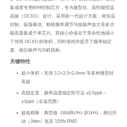
集成度专用时钟控制芯片，专为微型化、高性能恒温
晶振（OCXO） 设计。采用新一代设计方案，将恒温
控制、振荡驱动、精密频率调节与低噪声放大等多功
能高度集成于单芯片。其核心价值在于革命性地缩小
了传统 OCXO 的体积，同时保持并提升了频率稳定
度、相位噪声与功耗指标。
关键特性
超小体积：支持 3.2×2.5×2.0mm 等多种微型封
装超
高稳定度：频率温度稳定性可达 ±0.5ppb ~
±3ppb（全温范围）
超低相噪：典型值 -160dBc/Hz @1kHz，相位抖
动（Jitter）低至 150fs RMS