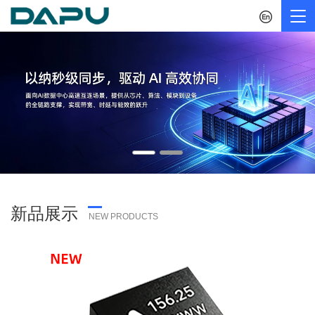
Tog
nav
新品展示
NEW PRODUCTS